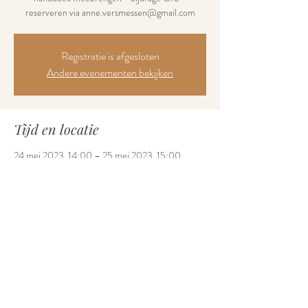
reserveren via anne.versmessen@gmail.com
Registratie is afgesloten
Andere evenementen bekijken
Tijd en locatie
24 mei 2023, 14:00 – 25 mei 2023, 15:00
Inloophuis Sabel, Jules Bordetlaan 2B, 9600
Ronse, België
Deel dit evenement