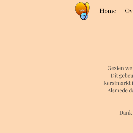
Home
Ov
Gezien we 
Dit gebeu
Kerstmarkt 
Alsmede da
Dank 