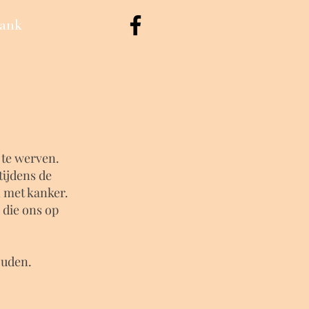
ank
 te werven.
tijdens de
 met kanker.
 die ons op
ouden.