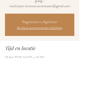
graag -
inschrijven via anne.versmessen@gmail.com
Registratie is afgesloten
Andere evenementen bekijken
Tijd en locatie
13 feb 2023, 14:00 – 14:50
Inloophuis Sabel, Jules Bordetlaan 2B, 9600
Ronse, België
Deel dit evenement