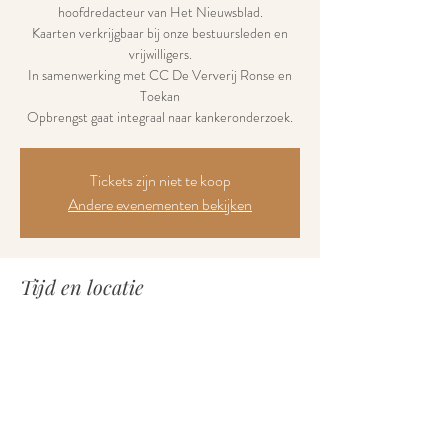
hoofdredacteur van Het Nieuwsblad.
Kaarten verkrijgbaar bij onze bestuursleden en
vrijwilligers.
In samenwerking met CC De Ververij Ronse en
Toekan
Opbrengst gaat integraal naar kankeronderzoek.
Tickets zijn niet te koop
Andere evenementen bekijken
Tijd en locatie
09 dec 2022, 20:00
CC De Ververij locatie Zuidstraat, Zuidstraat ,
9600 Ronse, België