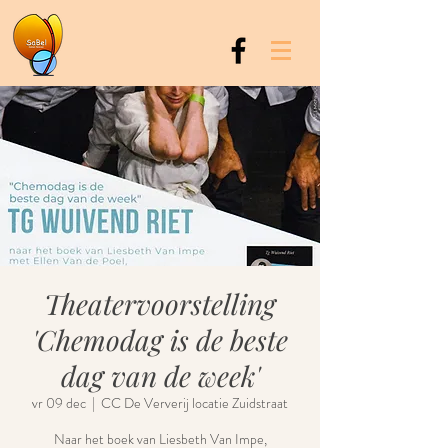
Theatervoorstelling
'Chemodag is de beste
dag van de week'
vr 09 dec
  |  
CC De Ververij locatie Zuidstraat
Naar het boek van Liesbeth Van Impe,