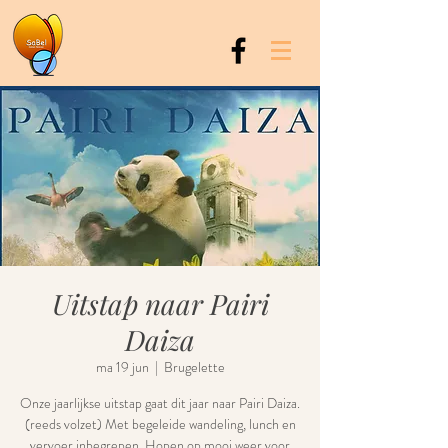
Uitstap naar Pairi
Daiza
ma 19 jun
  |  
Brugelette
Onze jaarlijkse uitstap gaat dit jaar naar Pairi Daiza.
(reeds volzet) Met begeleide wandeling, lunch en
vervoer inbegrepen. Hopen op mooi weer voor