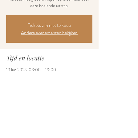
deze boeiende uitstap.
Tickets zijn niet te koop
Andere evenementen bekijken
Tijd en locatie
19 jun 2023, 08:00 – 19:00
Brugelette, Domaine de Cambron, 7940
Brugelette, België
Deel dit evenement