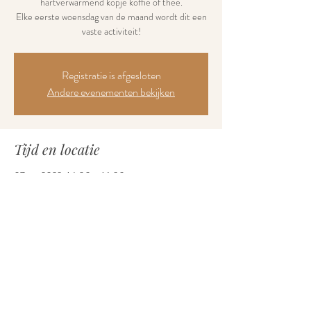
hartverwarmend kopje koffie of thee.
Elke eerste woensdag van de maand wordt dit een
vaste activiteit!
Registratie is afgesloten
Andere evenementen bekijken
Tijd en locatie
07 jun 2023, 14:00 – 16:30
Inloophuis Sabel, Jules Bordetlaan 2B, 9600
Ronse, België
Deel dit evenement