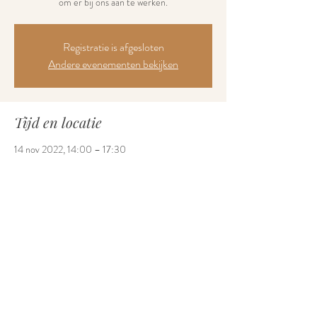
om er bij ons aan te werken.
Registratie is afgesloten
Andere evenementen bekijken
Tijd en locatie
14 nov 2022, 14:00 – 17:30
Ronse, Inloophuis Sabel, Jules Bordetlaan 2B,
9600 Ronse, België
Deel dit evenement