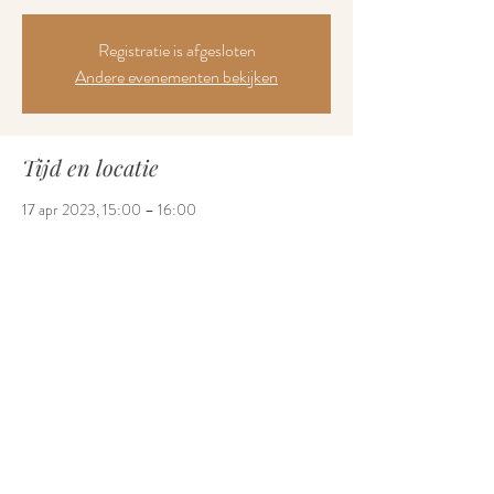
Registratie is afgesloten
Andere evenementen bekijken
Tijd en locatie
17 apr 2023, 15:00 – 16:00
Inloophuis Sabel, Jules Bordetlaan 2B, 9600
Ronse, België
Deel dit evenement