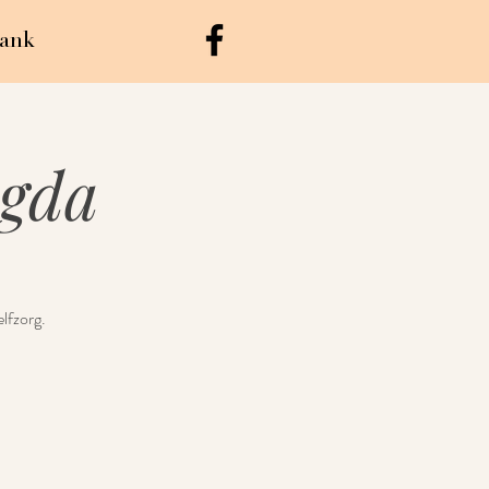
ank
gda
lfzorg.