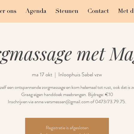
er ons
Agenda
Steunen
Contact
Met d
rgmassage met Ma
ma 17 okt
  |  
Inloophuis Sabel vzw
zelf een ontspannende zorgmassage en kom helemaal tot rust, ook dat is ze
Graag eigen handdoek meebrengen. Bijdrage: €10
Inschrijven via anne.versmessen@gmail.com of 0473/73.79.75.
Registratie is afgesloten