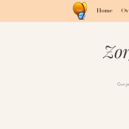
Home
Ov
Zo
Gun je