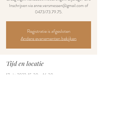
Inschrijven via anne.versmessen@gmail.com of
0473/73.79.75.
Registratie is afgesloten
Andere evenementen bekijken
Tijd en locatie
17 okt 2022, 15:30 – 16:30
Inloophuis Sabel vzw, Jules Bordetlaan 2B, 9600
Ronse
Deel dit evenement