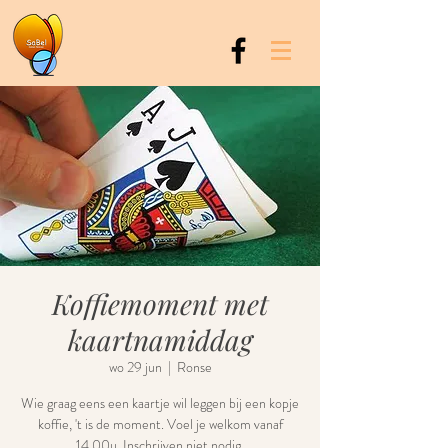
Koffiemoment met
kaartnamiddag
wo 29 jun
  |  
Ronse
Wie graag eens een kaartje wil leggen bij een kopje
koffie, 't is de moment. Voel je welkom vanaf
14.00u. Inschrijven niet nodig.